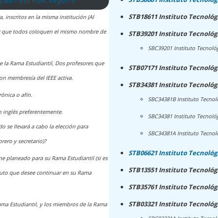
ogram – IEEE RSAC Region 9
STB18611 Instituto Tecnológ
inscritos en la misma institución (Al
ficar que todos coloquen el mismo nombre de
STB39201 Instituto Tecnoló
SBC39201 Instituto Tecnol
 la Rama Estudiantil, Dos profesores que
STB07171 Instituto Tecnológi
con membresía del IEEE activa.
STB34381 Instituto Tecnológ
ónica o afín.
SBC34381B Instituto Tecnol
n inglés preferentemente.
SBC34381 Instituto Tecnoló
 se llevará a cabo la elección para
SBC34381A Instituto Tecnol
rero y secretario)?
STB06621 Instituto Tecnológ
ene planeado para su Rama Estudiantil (si es
STB13551 Instituto Tecnológi
ituto que desee continuar en su Rama
STB35761 Instituto Tecnológ
STB03321 Instituto Tecnológ
ama Estudiantil, y los miembros de la Rama