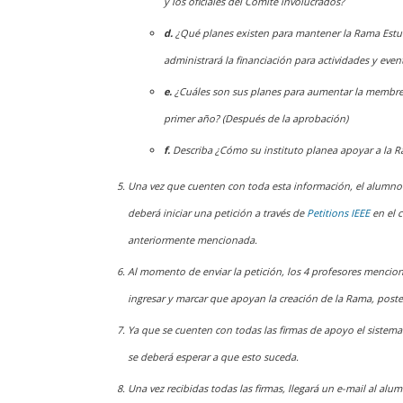
y los oficiales del Comité involucrados?
d.
¿Qué planes existen para mantener la Rama Estu
administrará la financiación para actividades y even
e.
¿Cuáles son sus planes para aumentar la membres
primer año? (Después de la aprobación)
f.
Describa ¿Cómo su instituto planea apoyar a la R
Una vez que cuenten con toda esta información, el alumno
deberá iniciar una petición a través de
Petitions IEEE
en el c
anteriormente mencionada.
Al momento de enviar la petición, los 4 profesores mencio
ingresar y marcar que apoyan la creación de la Rama, post
Ya que se cuenten con todas las firmas de apoyo el sistema 
se deberá esperar a que esto suceda.
Una vez recibidas todas las firmas, llegará un e-mail al alum