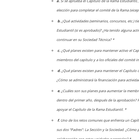
a.
Si se aprueba el Capítulo de la Rama Estudiantil,
elección para completar el comité de la Rama (vicepr
b.
¿Qué actividades (seminarios, concursos, etc.) t
Estudiantil (si es aprobado)? ¿Ha tenido alguna acti
continuar en su Sociedad Técnica? *
c.
¿Qué planes existen para mantener activo el Capí
miembros del capítulo y a los oficiales del comité i
d.
¿Qué planes existen para mantener el Capítulo d
¿Cómo se administrará la financiación para activida
e.
¿Cuáles son sus planes para aumentar la membres
dentro del primer año, después de la aprobación? P
apoyar el Capítulo de la Rama Estudiantil. *
f.
Uno de los retos comunes que enfrenta un Capítu
sus dos “Padres”: La Sección y la Sociedad. ¿Cómo 
colaboración con estas unidades parentales? *