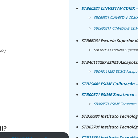
STB60521 CINVESTAV CDMX –
SBC60521 CINVESTAV CDMX –
SBC60521A CINVESTAV CDMX 
STB66061 Escuela Superior 
SBC660611 Escuela Superio
ado)
STB40111287 ESIME Azcapotza
SBC40111287 ESIME Azcapot
STB29441 ESIME Culhuacán –
STB00571 ESIME Zacatenco –
SBA00571 ESIME Zacatenco 
STB39981 Instituto Tecnoló
l?
STB63701 Instituto Tecnológ
STB38681 Instituto Tecnoló