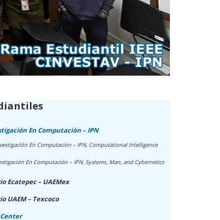
iantiles
stigación En Computación – IPN
estigación En Computación – IPN, Computational Intelligence
stigación En Computación – IPN, Systems, Man, and Cybernetics
rio Ecatepec – UAEMex
rio UAEM – Texcoco
 Center