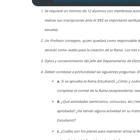
IEEE Branch Empowerment Initiative (IBEI) Pr
Se requiere un mínimo de 12 alumnos con membresía activa, 
realizar sus inscripciones ante el IEEE es importante veri
escuela).
Un Profesor consejero, quien quedará como responsable de
servirán como avales para la creación de la Rama. Los tres 
Datos y consentimiento del Jefe del Departamento de Electr
Deben contestar a profundidad las siguientes preguntas. E
a.
Si se aprueba la Rama Estudiantil, ¿Cómo y cuándo
completar el comité de la Rama (vicepresidente, teso
b.
¿Qué actividades (seminarios, concursos, etc.) ti
aprobada)? ¿Ha tenido alguna actividad en su Inst
Estudiantil?
c.
¿Cuáles son los planes para mantener activa la R