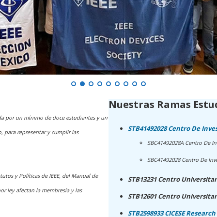
Nuestras Ramas Estud
ida por un mínimo de doce estudiantes y un
STB41492028 Centro De Inve
, para representar y cumplir las
SBC41492028A Centro De Inv
SBC41492028 Centro De Inve
tutos y Políticas de IEEE, del Manual de
STB13231 Centro Universita
r ley afectan la membresía y las
STB12601 Centro Universita
STB2598933 CICESE Research