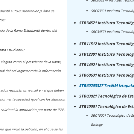
SBC03321A Instituto Tecnol
SBC03321 Instituto Tecnoló
diantil auto-sustentable? ¿Cómo se
tos?
STB34571 Instituto Tecnológ
ía de la Rama Estudiantil dentro del
SBC34571 Instituto Tecnológ
STB11512 Instituto Tecnológ
ama Estudiantil?
STB12301 Instituto Tecnológ
 elegido como el presidente de la Rama,
STB14921 Instituto Tecnológ
ual deberá ingresar toda la información
STB60631 Instituto Tecnológ
STB60203327 TecNM Iztapalap
nados recibirán un e-mail en el que deben
STB03021 Tecnológico de Est
eriormente sucederá igual con los alumnos,
STB10001 Tecnológico de Est
solicitará la aprobación por parte de IEEE,
SBC10001 Tecnológico de Es
Biology
no que inició la petición, en el que se les