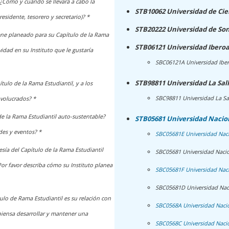
 ¿Cómo y cuándo se llevará a cabo la
STB10062 Universidad de Cie
esidente, tesorero y secretario)? *
STB20222 Universidad de So
iene planeado para su Capítulo de la Rama
STB06121 Universidad Ibero
vidad en su Instituto que le gustaría
SBC06121A Universidad Ibe
STB98811 Universidad La Sal
tulo de la Rama Estudiantil, y a los
SBC98811 Universidad La S
nvolucrados? *
e la Rama Estudiantil auto-sustentable?
STB05681 Universidad Naci
des y eventos? *
SBC05681E Universidad Nac
ía del Capítulo de la Rama Estudiantil
SBC05681 Universidad Nac
or favor describa cómo su Instituto planea
SBC05681F Universidad Na
SBC05681D Universidad Nac
lo de Rama Estudiantil es su relación con
SBC0568A Universidad Naci
piensa desarrollar y mantener una
SBC0568C Universidad Naci