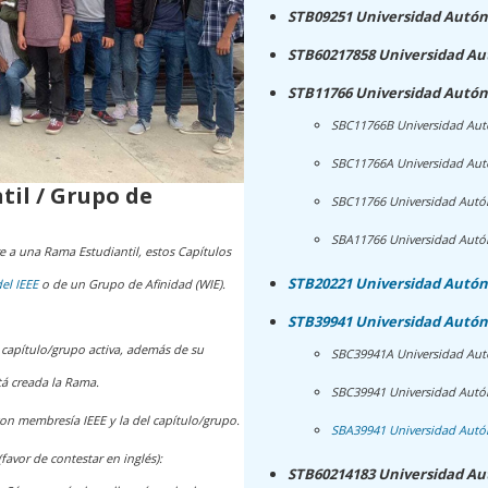
STB09251 Universidad Autó
STB60217858 Universidad Aut
STB11766 Universidad Autón
SBC11766B Universidad Aut
SBC11766A Universidad Aut
til / Grupo de
SBC11766 Universidad Autó
SBA11766 Universidad Autó
e a una Rama Estudiantil, estos Capítulos
STB20221 Universidad Autón
el IEEE
o de un Grupo de Afinidad (WIE).
STB39941 Universidad Autón
capítulo/grupo activa, además de su
SBC39941A Universidad Aut
tá creada la Rama.
SBC39941 Universidad Autó
con membresía IEEE y la del capítulo/grupo.
SBA39941 Universidad Autó
avor de contestar en inglés):
STB60214183 Universidad A