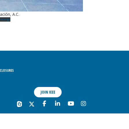
ación, A.C.
scarga
CLOSURES
JOIN IEEE