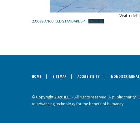
Visita del
230328-ANCE-IEEE-STANDARDS-1
Descarga
HOME
SITEMAP
ACCESSIBILITY
NONDISCRIMINAT
© Copyright 2026 IEEE – All rights reserved. A public charity, 
to advancing technology for the benefit of humanity.