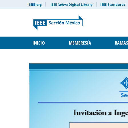
Skip to content
IEEE.org
IEEE
Xplore
Digital Library
IEEE Standards
INICIO
MEMBRESÍA
RAMAS