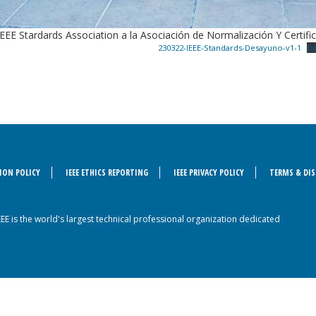
 IEEE Stardards Association a la Asociación de Normalización Y Certific
230322-IEEE-Standards-Desayuno-v1-1
De
ION POLICY
IEEE ETHICS REPORTING
IEEE PRIVACY POLICY
TERMS & DIS
IEEE is the world's largest technical professional organization dedicated